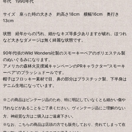
年代 1990年代
サイズ 座った時の大きさ 約高さ18cm 横幅16cm 奥行き
13cm
状態 経年からの汚れ、細かなキズ等多少ありますが破れ、ほつれ
など大きなダメージは無く綺麗な状態です。
90年代頃のWild Wonders社製のスモーキーベアのポリエステル製
のぬいぐるみになります。
アメリカの森林火災撲滅キャンペーンのPRキャラクター“スモーキ
ーベア”のプラッシュドールです。
帽子はフロッキー素材で目、鼻の部分はプラスチック製、下半身は
デニム生地になっています。
※この商品はビンテージ品のため、特に明記していなくとも細かい傷や
汚れなどがあることをご了承ください。ヴィンテージ品にご理解のない
方、神経質な方はご購入はご遠慮下さい。
※なお、こちらの商品は店頭の方でも販売しており、売れてしまって在