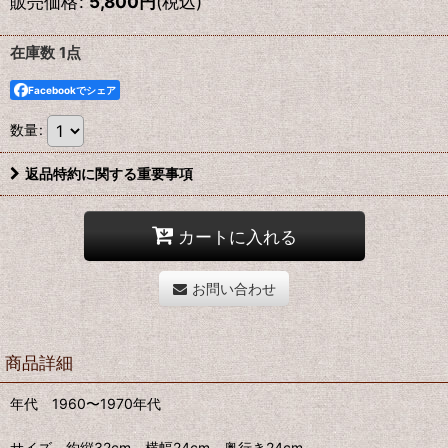
販売価格
:
5,800
円
(税込)
在庫数 1点
Facebookでシェア
数量
:
返品特約に関する重要事項
カートに入れる
お問い合わせ
商品詳細
年代 1960〜1970年代
サイズ 約縦32cm 横幅24cm 奥行き24cm