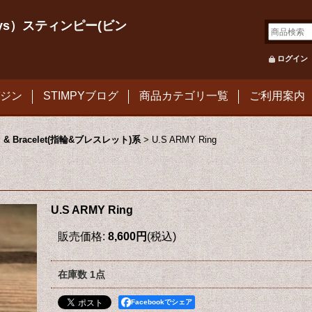
le Toys）スティンピー(ビン
ログイン
ジン
STIMPYブログ
商品カテゴリ一覧
ご利用案内
g & Bracelet(指輪&ブレスレット)系
>
U.S ARMY Ring
U.S ARMY Ring
販売価格
:
8,600円
(税込)
在庫数 1点
Facebookでシェア