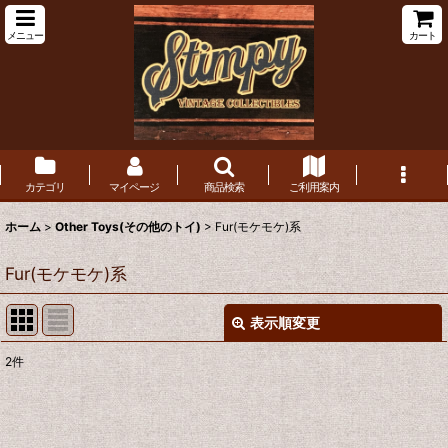
メニュー
カート
カテゴリ
マイページ
商品検索
ご利用案内
ホーム
>
Other Toys(その他のトイ)
>
Fur(モケモケ)系
Fur(モケモケ)系
表示順変更
閉じる
2
件
表示数
:
在庫あり