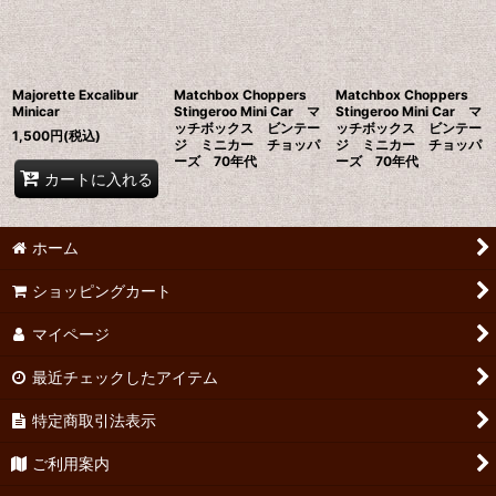
並び順
:
絞り込む
Majorette Excalibur
Matchbox Choppers
Matchbox Choppers
Minicar
Stingeroo Mini Car マ
Stingeroo Mini Car マ
ッチボックス ビンテー
ッチボックス ビンテー
1,500
円
(税込)
ジ ミニカー チョッパ
ジ ミニカー チョッパ
ーズ 70年代
ーズ 70年代
カートに入れる
ホーム
ショッピングカート
マイページ
最近チェックしたアイテム
特定商取引法表示
ご利用案内