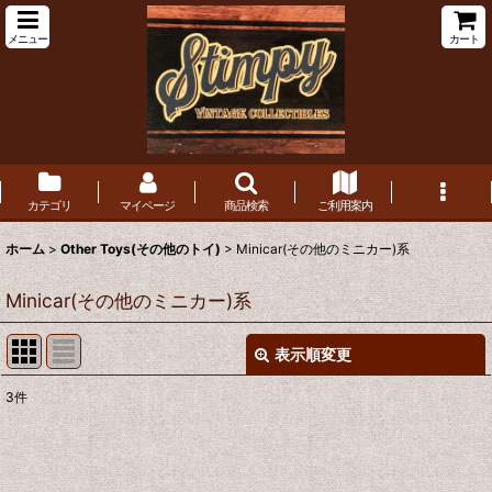
メニュー
カート
カテゴリ
マイページ
商品検索
ご利用案内
ホーム
>
Other Toys(その他のトイ)
>
Minicar(その他のミニカー)系
Minicar(その他のミニカー)系
表示順変更
閉じる
3
件
表示数
:
在庫あり